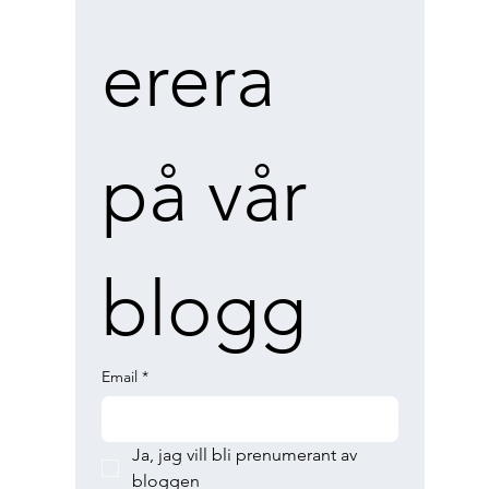
erera 
på vår 
blogg
Email
*
Ja, jag vill bli prenumerant av 
bloggen