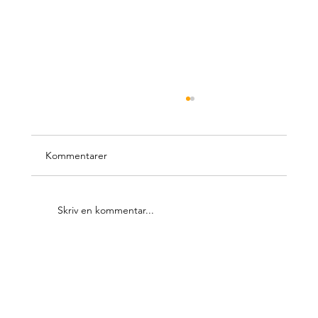
Kommentarer
Skriv en kommentar...
Vi ger vitmärlan livsutrymme med ny teknik