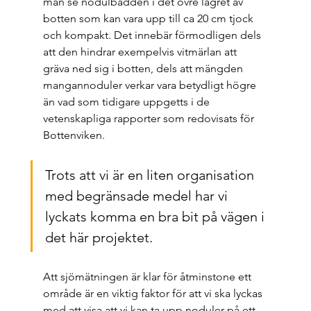
man se nodulbädden i det övre lagret av 
botten som kan vara upp till ca 20 cm tjock 
och kompakt. Det innebär förmodligen dels 
att den hindrar exempelvis vitmärlan att 
gräva ned sig i botten, dels att mängden 
mangannoduler verkar vara betydligt högre 
än vad som tidigare uppgetts i de 
vetenskapliga rapporter som redovisats för 
Bottenviken.
Trots att vi är en liten organisation 
med begränsade medel har vi 
lyckats komma en bra bit på vägen i 
det här projektet. 
Att sjömätningen är klar för åtminstone ett 
område är en viktig faktor för att vi ska lyckas 
med att visa att vi kan ta upp noduler på ett 